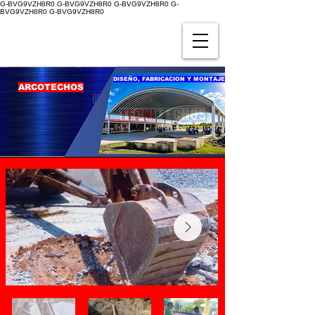
G-BVG9VZH8R0 G-BVG9VZH8R0 G-BVG9VZH8R0 G-
BVG9VZH8R0 G-BVG9VZH8R0
DISEÑO, FABRICACION Y MONTAJE
ARCOTECHOS