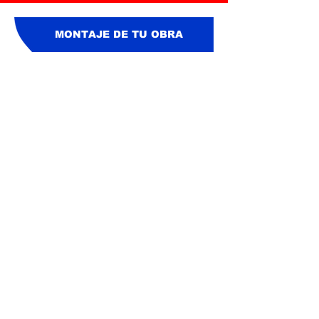
MONTAJE DE TU OBRA
CONOSEMOS LA IMPORTANCIA DE
REALIZAR
UN MONTAJE RAPIDO Y LIMPIO DE TU
OBRA, PARA TU TRANQUILIDAD
CONTAMOS CON EL EQUIPO HUMANO Y
MATERIAL ESPECIALIZADO, SIEMPRE
BUSCANDO APOYARTE EN TODO
MOMENTO.
¡COTIZA AHORA! POR WHATSAPP